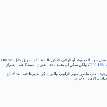
كيفية فتح الواي فاي من الراوتر؟ سؤال مهم للغاية ولكي تتمكن من فتح الواي فاي من الرواتر أولا يجب عليك تغيير إعدادات راوتر WE، قم بتوصيل جهاز الكمبيوتر أو الهاتف الذكي بالراوتر عن طريق كابل Ethernet
192.168.1
“، ولكن يمكن أن يختلف هذا العنوان اعتمادًا على الطراز
ودة على ملصق ضهر الراوتر، والتي يمكن تغييرها فيما بعد لأمان
دادات الأمان الأخرى.