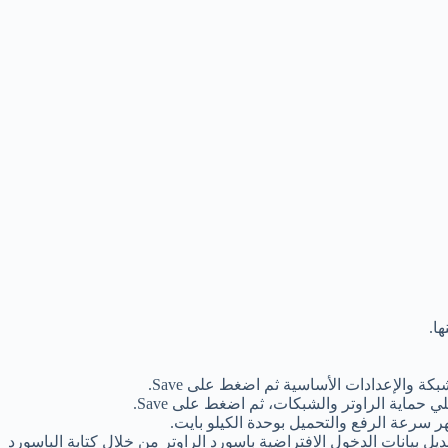
ير الباسورد الخاص بتسجيل الدخول لصفحة الراوتر عن طريق الضغط على account management، ثم قم بالضغط على Edit لتعديل بيانات الدخول الافتراضية باسورد الراوتر من خلال كتابة الباسورد