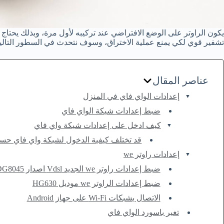
يكون الراوتر على الوضع الافتراضي عند تركيبه لأول مرة، وبذلك يحتاج
تشفير قوي لكي يمنع عملية الاختراق، وسوف نتحدث في السطور التالية
عناصر المقال
إعدادات الواي فاي في المنزل
ضبط إعدادات شبكة الواي فاي
كيف ادخل على إعدادات شبكة واي فاي
قد تختلف كيفية الدخول لشبكة واي فاي حسب
إعدادات راوتر we
ضبط إعدادات راوتر we الجديد Vdsl اصدار DG8045
ضبط إعدادات الراوتر we موديل HG630
الاتصال بشبكات Wi-Fi على جهاز Android
تغير باسورد الواي فاي