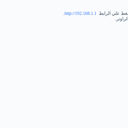
لضغط علي الرابط
http://192.168.1.1
.
راوتر.