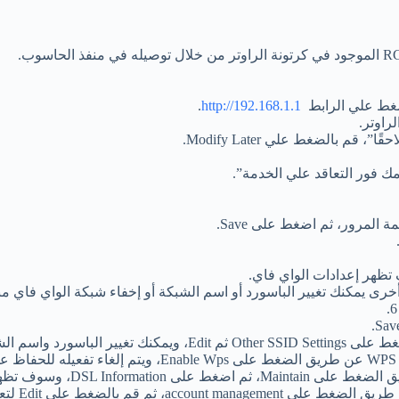
لضغط علي الرابط
http://192.168.1.1
.
راوتر.
 بالضغط علي Modify Later.
ك فور التعاقد علي الخدمة”.
المرور، ثم اضغط على Save.
ية ثم اضغط على Save.
فع والتحميل بوحدة الكيلو بايت.
يمكنك تغي