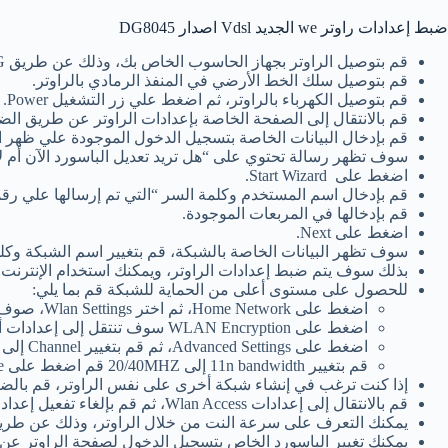
ضبط إعدادات راوتر we الجديد Vdsl اصدار DG8045
قم بتوصيل الراوتر بجهاز الحاسوب الخاص بك، وذلك عن طريق RG الموجود في كرتونة الراوتر من خلال توصيله في منفذ الحاسوب.
قم بتوصيل سلك الخط الأرضي في المنفذ الرمادي بالراوتر.
قم بتوصيل الكهرباء بالراوتر، ثم اضغط علي زر التشغيل Power.
قم بالانتقال إلى الصفحة الخاصة بإعدادات الراوتر عن طريق ا
قم بإدخال البيانات الخاصة بتسجيل الدخول الموجودة علي ظهر ال
سوف تظهر رسالة تحتوي على “هل تريد تعديل الباسورد الآن أم لاحقًا”، قم
اضغط على Start Wizard.
قم بإدخال اسم المستخدم وكلمة السر “التي تم إرسالها علي رقم
قم بإدخالها في المربعات الموجودة.
اضغط على Next.
سوف تظهر البيانات الخاصة بالشبكة، قم بتغيير اسم الشبكة وكلمة 
بذلك سوف يتم ضبط إعدادات الراوتر، ويمكنك استخدام الإنترنت.
للحصول على مستوى أعلى من الحماية للشبكة قم بما يلي:
اضغط على Home Network، ثم اختر Wlan Settings، صوف تظهر إعدادات الواي فاي.
اضغط على WLAN Encryption سوف تنتقل إلى إعدادات أخرى يمكنك تغيير الباسورد أو اسم الشبكة أو إخفاء شبكة الواي فاي منها.
اضغط على Advanced Settings، ثم قم بتغيير Channel إلى 6.
قم بتغيير 11n bandwidth إلى 20/40MHZ قم اضغط على Save.
إذا كنت ترغب في إنشاء شبكة أخرى على نفس الراوتر، قم بالضغط على Other SSID Settings ثم Edit، ويمكنك تغيير الباسورد واسم الشبكة والإعدادات الأساس
قم بالانتقال إلى إعدادات Wlan Access، ثم قم بإلغاء تفعيل إعداد WPS عن طريق الضغط على Enable Wps، ويتم إلغاء تفعيله للحفاظ علي حماية الراوتر والشبكات، ثم اضغط على Save.
يمكنك التعرف على سرعة النت من خلال الراوتر، وذلك عن طريق الضغط على Maintain، ثم اضغط على DSL Information، وسوف تظهر سرعة الر