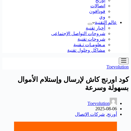
أورنج
اتصالات
فودافون
وي
عالم التقنية
أخبار تقنية
شروحات التواصل الإجتماعى
شروحات تقنية
مـعلومـات تـقنية
مشاكل وحلول تقنية
Toevolution
كود اورنج كاش لإرسال وإستلام الأموال
بسهولة وسرعة
Toevolution
2025-08-06
أورنج
,
شركات الإتصال