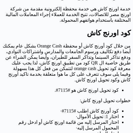
خدمة اورنج كاش هي خدمة محفظة إلكترونية مقدمة من شركة
اورنچ مصر للاتصالات، تتيح الخدمة للعملاء إجراء المعاملات المالية
المختلفة باستخدام هواتفهم المحمولة.
كود اورنج كاش
من خلال كود أورنج كاش أو محفظة Orange Cash بشكل عام يمكنك
أيضا دفع تكاليف ورسوم الجامعات والمدارس واشتراكات النوادي،
ودفع تذاكر السينما وتذاكر السفر للطيران، وأيضا يمكن الشراء عن
طريق خاصية ال QR كود من تطبيق اورنچ كاش، لذا يجب عليك
معرفة كود تحويل orange cash لتتمكن من فعل كل هذا بسهولة
وفيما يلى سوف تتعرف على كل ما هوا متعلقة بخدمة تاكيد اورنج
كاش وكود تحويل اورنج كاش.
كود تحويل اورنج كاش هو #7115#.
خطوات تحويل اورنج كاش:
كود أورنج كاش اطلب #7115#·
اختار 1: تحويل الأموال·
اختار المرسل إليه من قائمة اورنچ كاش أو ادخل رقم
المحمول المرسل إليه·