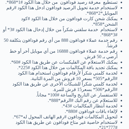
تستطيع معرفة رصيد فودافون من خلال هذا الكود #1*868*.
لاستخدام خدمة تحويل الرصيد فودافون ادخل هذا الكود #رقم
الموبايل*2*868*.
يمكنك شحن كارت فودافون من خلال هذا الكود #كود
الشحن*858*.
لاستخدام خدمة سلفني شكراً من خلال إدخال هذا الكود #3* أو
#3*868*.
رقم خدمة عملاء فودافون 888 من أي رقم فودافون بتكلفة 50
قرشاً.
رقم خدمة عملاء فودافون 16888 من أي موبايل أخر أو خط
أرضي بـ 50 قرش.
يمكنك الاستعلام عن الفليكسات عن طريق هذا الكود #60*.
يمكنك تجديد باقة المكالمات من خلال هذا الكود #225*.
لخدمة كلمني شكراً لأرقام فودافون استخدام هذا الكود
#الرقم*505* بسعر 10 قروش من المرة الثانية.
لخدمة كلمني شكراً للشبكات الأخرى عن طريق هذا الكود
#الرقم*506* بسعر15 قرش للمرة.
للاستفسار عن التاريخ والساعة #100* مجاناً.
للاستعلام عن رقم البك #الرقم*888*.
لخدمة أنتظار المكالمات #43*.
لإلغاء باقات فودافون #880*.
لتحويل المكالمات فودافون #رقم الهاتف المحول له*67*.
لاستخدام خاصية غير متاح فودافون عن طريق هذا الكود
#777*21*.