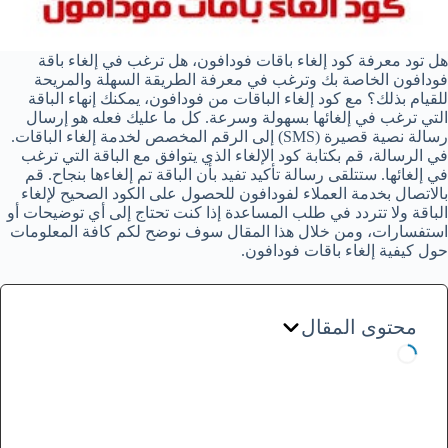
هل تود معرفة كود إلغاء باقات فودافون، هل ترغب في إلغاء باقة
فودافون الخاصة بك وترغب في معرفة الطريقة السهلة والمريحة
للقيام بذلك؟ مع كود إلغاء الباقات من فودافون، يمكنك إنهاء الباقة
التي ترغب في إلغائها بسهولة وسرعة. كل ما عليك فعله هو إرسال
رسالة نصية قصيرة (SMS) إلى الرقم المخصص لخدمة إلغاء الباقات.
في الرسالة، قم بكتابة كود الإلغاء الذي يتوافق مع الباقة التي ترغب
في إلغائها. ستتلقى رسالة تأكيد تفيد بأن الباقة تم إلغاءها بنجاح. قم
بالاتصال بخدمة العملاء لفودافون للحصول على الكود الصحيح لإلغاء
الباقة ولا تتردد في طلب المساعدة إذا كنت تحتاج إلى أي توضيحات أو
استفسارات، ومن خلال هذا المقال سوف نوضح لكم كافة المعلومات
حول كيفية إلغاء باقات فودافون.
محتوى المقال
إلغاء باقات فودافون مكالمات
كود إلغاء باقات فودافون مكالمات
إلغاء باقات فودافون مكالمات عن طريق
الخدمة الصوتية