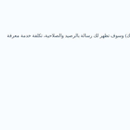
رصيد اتصالات من اى خط اتصالات يمكنك استخدام كود معرفة الرصيد اتصالات *888# (نجمة 888 شباك) او *555# (نجمة 555 شباك) وسوف تظهر لك رسالة بالرصيد والصلاحية، تكلفة خدمة معرفة