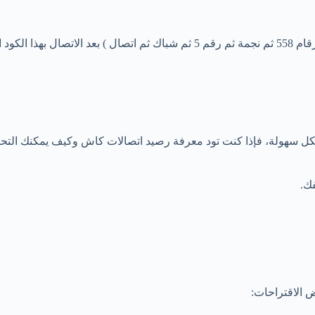
كود معرفة رصيد اتصالات انترنت هو *558*5# (تبدأ الكود بالنجمة ثم الارقام 58
بكل سهولة، فإذا كنت تود معرفة رصيد اتصالات كاش وكيف يمكنك الت
ض الاقتراحات: