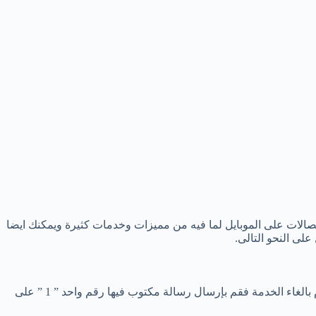
صالات على الموبايل لما فيه من مميزات وخدمات كثيرة ويمكنك ايضا
ى النحو التالى.
يمكنك الاشتراك فى خدمة معرفة الرصيد بعد المكالمات عن طريق إرسال رسالة فارغة على الرقم 73310 ثم قم بالارسال. واذا اردت ان تقوم بالغاء الخدمة فقم بإرسال رسالة مكتوب فيها رقم واحد ” 1 ” على